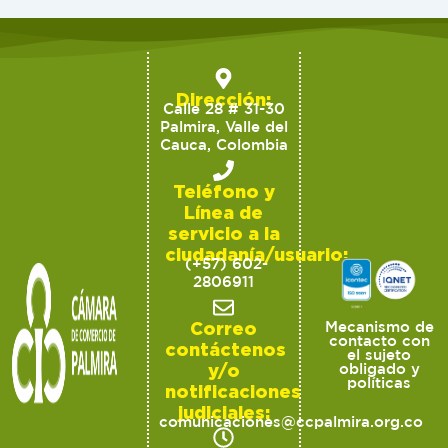
Dirección:
Calle 28 # 31-30
Palmira, Valle del
Cauca, Colombia
Teléfono y
Línea de
servicio a la
ciudadanía/usuario:
(+57) 602-
2806911
Correo
Mecanismo de
contacto con
contáctenos
el sujeto
y/o
obligado y
políticas
notificaciones
judiciales:
comunicaciones@ccpalmira.org.co