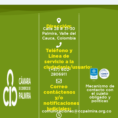
Dirección:
Calle 28 # 31-30
Palmira, Valle del
Cauca, Colombia
Teléfono y
Línea de
servicio a la
ciudadanía/usuario:
(+57) 602-
2806911
Correo
Mecanismo de
contacto con
contáctenos
el sujeto
y/o
obligado y
políticas
notificaciones
judiciales:
comunicaciones@ccpalmira.org.co