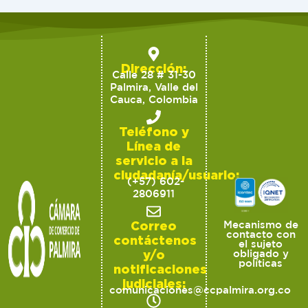
Dirección:
Calle 28 # 31-30
Palmira, Valle del
Cauca, Colombia
Teléfono y
Línea de
servicio a la
ciudadanía/usuario:
(+57) 602-
2806911
Correo
Mecanismo de
contacto con
contáctenos
el sujeto
y/o
obligado y
políticas
notificaciones
judiciales:
comunicaciones@ccpalmira.org.co