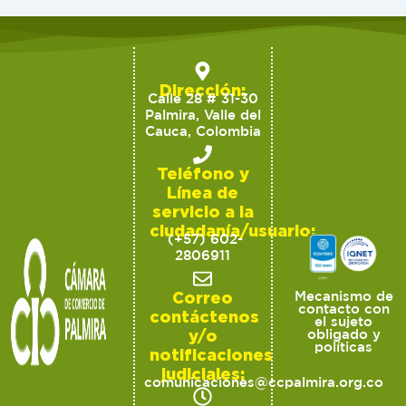
Dirección:
Calle 28 # 31-30
Palmira, Valle del
Cauca, Colombia
Teléfono y
Línea de
servicio a la
ciudadanía/usuario:
(+57) 602-
2806911
Correo
Mecanismo de
contacto con
contáctenos
el sujeto
y/o
obligado y
políticas
notificaciones
judiciales:
comunicaciones@ccpalmira.org.co