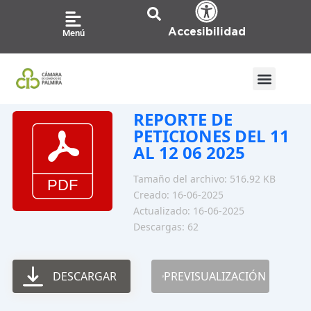
Ir
al
Accesibilidad
Menú
contenido
REPORTE DE
PETICIONES DEL 11
AL 12 06 2025
Tamaño del archivo: 516.92 KB
Creado: 16-06-2025
Actualizado: 16-06-2025
Descargas: 62
DESCARGAR
PREVISUALIZACIÓN