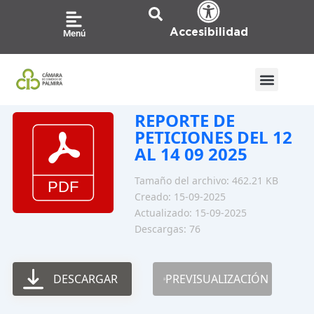
Ir
al
Accesibilidad
Menú
contenido
REPORTE DE
PETICIONES DEL 12
AL 14 09 2025
Tamaño del archivo: 462.21 KB
Creado: 15-09-2025
Actualizado: 15-09-2025
Descargas: 76
DESCARGAR
PREVISUALIZACIÓN