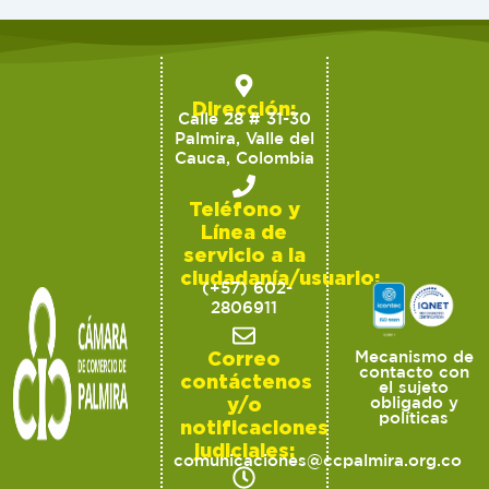
Dirección:
Calle 28 # 31-30
Palmira, Valle del
Cauca, Colombia
Teléfono y
Línea de
servicio a la
ciudadanía/usuario:
(+57) 602-
2806911
Correo
Mecanismo de
contacto con
contáctenos
el sujeto
y/o
obligado y
políticas
notificaciones
judiciales:
comunicaciones@ccpalmira.org.co