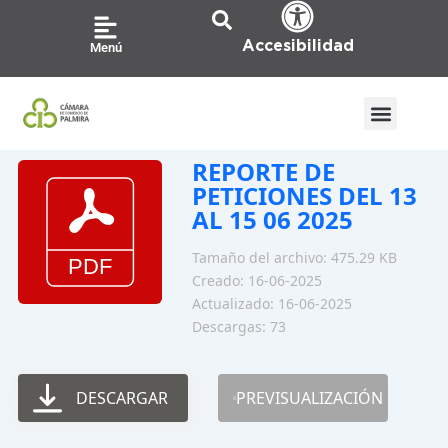
Ir
al
Accesibilidad
Menú
contenido
REPORTE DE
PETICIONES DEL 13
AL 15 06 2025
Tamaño del archivo: 475.29 KB
Creado: 16-06-2025
Actualizado: 16-06-2025
Descargas: 73
DESCARGAR
PREVISUALIZACIÓN