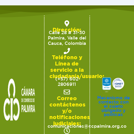
Dirección:
Calle 28 # 31-30
Palmira, Valle del
Cauca, Colombia
Teléfono y
Línea de
servicio a la
ciudadanía/usuario:
(+57) 602-
2806911
Correo
Mecanismo de
contacto con
contáctenos
el sujeto
y/o
obligado y
políticas
notificaciones
judiciales:
comunicaciones@ccpalmira.org.co