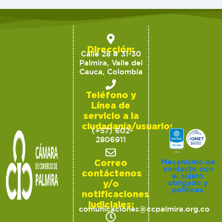
Dirección:
Calle 28 # 31-30
Palmira, Valle del
Cauca, Colombia
Teléfono y
Línea de
servicio a la
ciudadanía/usuario:
(+57) 602-
2806911
Correo
Mecanismo de
contacto con
contáctenos
el sujeto
y/o
obligado y
políticas
notificaciones
judiciales:
comunicaciones@ccpalmira.org.co