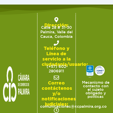
Dirección:
Calle 28 # 31-30
Palmira, Valle del
Cauca, Colombia
Teléfono y
Línea de
servicio a la
ciudadanía/usuario:
(+57) 602-
2806911
Correo
Mecanismo de
contacto con
contáctenos
el sujeto
y/o
obligado y
políticas
notificaciones
judiciales:
comunicaciones@ccpalmira.org.co