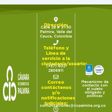
Dirección:
Calle 28 # 31-30
Palmira, Valle del
Cauca, Colombia
Teléfono y
Línea de
servicio a la
ciudadanía/usuario:
(+57) 602-
2806911
Correo
Mecanismo de
contacto con
contáctenos
el sujeto
y/o
obligado y
políticas
notificaciones
judiciales:
comunicaciones@ccpalmira.org.co