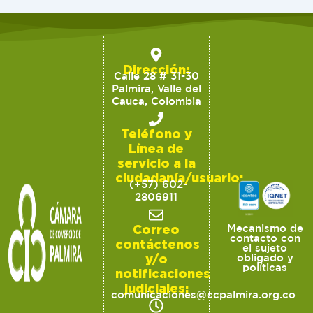
Dirección:
Calle 28 # 31-30
Palmira, Valle del
Cauca, Colombia
Teléfono y
Línea de
servicio a la
ciudadanía/usuario:
(+57) 602-
2806911
Correo
Mecanismo de
contacto con
contáctenos
el sujeto
y/o
obligado y
políticas
notificaciones
judiciales:
comunicaciones@ccpalmira.org.co