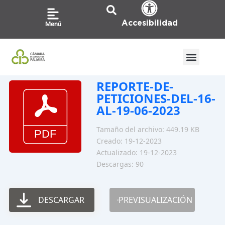
Ir
al
Accesibilidad
Menú
contenido
REPORTE-DE-
PETICIONES-DEL-16-
AL-19-06-2023
Tamaño del archivo: 449.19 KB
Creado: 19-12-2023
Actualizado: 19-12-2023
Descargas: 90
DESCARGAR
PREVISUALIZACIÓN