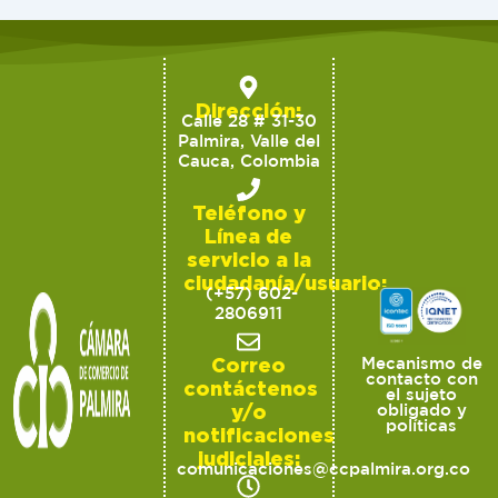
Dirección:
Calle 28 # 31-30
Palmira, Valle del
Cauca, Colombia
Teléfono y
Línea de
servicio a la
ciudadanía/usuario:
(+57) 602-
2806911
Correo
Mecanismo de
contacto con
contáctenos
el sujeto
y/o
obligado y
políticas
notificaciones
judiciales:
comunicaciones@ccpalmira.org.co