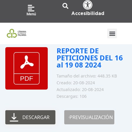
Ir
al
Accesibilidad
Menú
contenido
REPORTE DE
PETICIONES DEL 16
al 19 08 2024
Tamaño del archivo: 448.35 KB
Creado: 20-08-2024
Actualizado: 20-08-2024
Descargas: 106
DESCARGAR
PREVISUALIZACIÓN