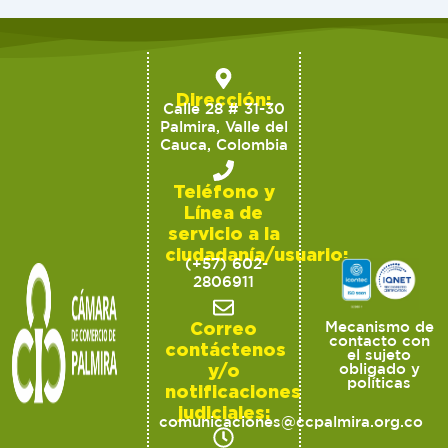
Dirección:
Calle 28 # 31-30
Palmira, Valle del
Cauca, Colombia
Teléfono y
Línea de
servicio a la
ciudadanía/usuario:
(+57) 602-
2806911
Correo
Mecanismo de
contacto con
contáctenos
el sujeto
y/o
obligado y
políticas
notificaciones
judiciales:
comunicaciones@ccpalmira.org.co