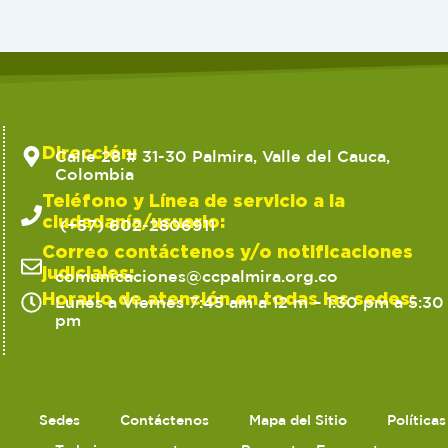
Dirección:
Calle 28 # 31-30 Palmira, Valle del Cauca,
Colombia
Teléfono y Línea de servicio a la
ciudadanía/usuario:
(+57) 602-2806911
Correo contáctenos y/o notificaciones
judiciales:
comunicaciones@ccpalmira.org.co
Horario de atención en todas las sedes:
Lunes a Viernes 7:45 am a 12 m – 1:30 pm a 5:30
pm
Sedes
Contáctenos
Mapa del Sitio
Política