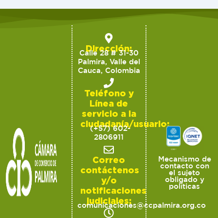
Dirección:
Calle 28 # 31-30
Palmira, Valle del
Cauca, Colombia
Teléfono y
Línea de
servicio a la
ciudadanía/usuario:
(+57) 602-
2806911
Correo
Mecanismo de
contacto con
contáctenos
el sujeto
y/o
obligado y
políticas
notificaciones
judiciales:
comunicaciones@ccpalmira.org.co