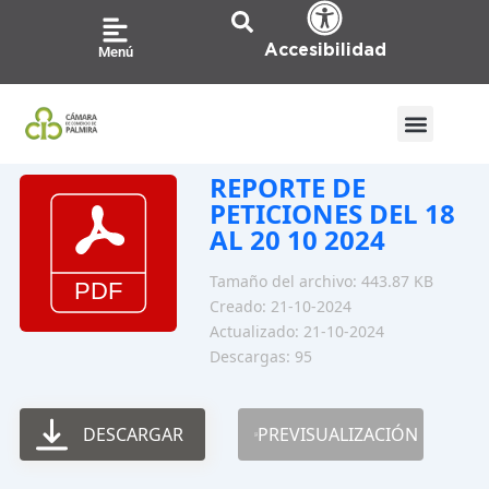
Ir
al
Accesibilidad
Menú
contenido
REPORTE DE
PETICIONES DEL 18
AL 20 10 2024
Tamaño del archivo: 443.87 KB
Creado: 21-10-2024
Actualizado: 21-10-2024
Descargas: 95
DESCARGAR
PREVISUALIZACIÓN