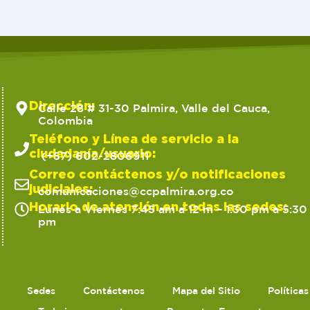
Dirección:
Calle 28 # 31-30 Palmira, Valle del Cauca,
Colombia
Teléfono y Línea de servicio a la
ciudadanía/usuario:
(+57) 602-2806911
Correo contáctenos y/o notificaciones
judiciales:
comunicaciones@ccpalmira.org.co
Horario de atención en todas las sedes:
Lunes a Viernes 7:45 am a 12 m – 1:30 pm a 5:30
pm
Sedes
Contáctenos
Mapa del Sitio
Política