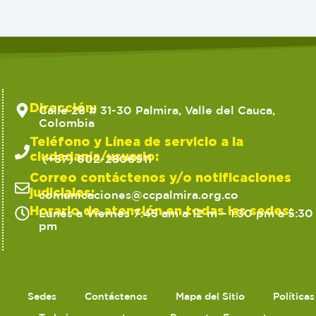
Dirección:
Calle 28 # 31-30 Palmira, Valle del Cauca,
Colombia
Teléfono y Línea de servicio a la
ciudadanía/usuario:
(+57) 602-2806911
Correo contáctenos y/o notificaciones
judiciales:
comunicaciones@ccpalmira.org.co
Horario de atención en todas las sedes:
Lunes a Viernes 7:45 am a 12 m – 1:30 pm a 5:30
pm
Sedes
Contáctenos
Mapa del Sitio
Política