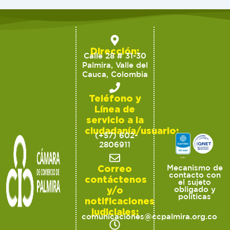
Dirección:
Calle 28 # 31-30
Palmira, Valle del
Cauca, Colombia
Teléfono y
Línea de
servicio a la
ciudadanía/usuario:
(+57) 602-
2806911
Correo
Mecanismo de
contacto con
contáctenos
el sujeto
y/o
obligado y
políticas
notificaciones
judiciales:
comunicaciones@ccpalmira.org.co