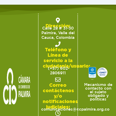
Dirección:
Calle 28 # 31-30
Palmira, Valle del
Cauca, Colombia
Teléfono y
Línea de
servicio a la
ciudadanía/usuario:
(+57) 602-
2806911
Correo
Mecanismo de
contacto con
contáctenos
el sujeto
y/o
obligado y
políticas
notificaciones
judiciales:
comunicaciones@ccpalmira.org.co