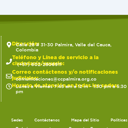
Dirección:
Calle 28 # 31-30 Palmira, Valle del Cauca,
Colombia
Teléfono y Línea de servicio a la
ciudadanía/usuario:
(+57) 602-2806911
Correo contáctenos y/o notificaciones
judiciales:
comunicaciones@ccpalmira.org.co
Horario de atención en todas las sedes:
Lunes a Viernes 7:45 am a 12 m – 1:30 pm a 5:30
pm
Sedes
Contáctenos
Mapa del Sitio
Política