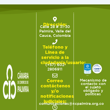
Dirección:
Calle 28 # 31-30
Palmira, Valle del
Cauca, Colombia
Teléfono y
Línea de
servicio a la
ciudadanía/usuario:
(+57) 602-
2806911
Correo
Mecanismo de
contacto con
contáctenos
el sujeto
y/o
obligado y
políticas
notificaciones
judiciales:
comunicaciones@ccpalmira.org.co