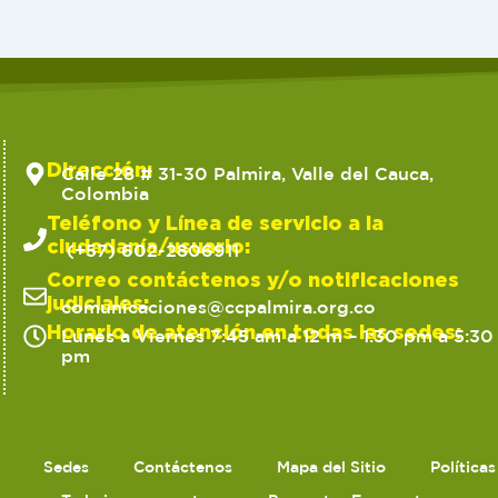
Dirección:
Calle 28 # 31-30 Palmira, Valle del Cauca,
Colombia
Teléfono y Línea de servicio a la
ciudadanía/usuario:
(+57) 602-2806911
Correo contáctenos y/o notificaciones
judiciales:
comunicaciones@ccpalmira.org.co
Horario de atención en todas las sedes:
Lunes a Viernes 7:45 am a 12 m – 1:30 pm a 5:30
pm
Sedes
Contáctenos
Mapa del Sitio
Política