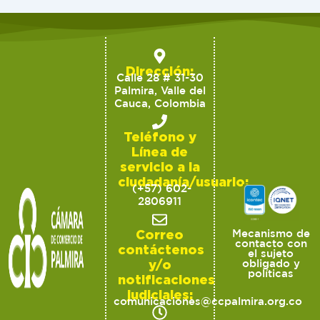
Dirección:
Calle 28 # 31-30
Palmira, Valle del
Cauca, Colombia
Teléfono y
Línea de
servicio a la
ciudadanía/usuario:
(+57) 602-
2806911
Correo
Mecanismo de
contacto con
contáctenos
el sujeto
y/o
obligado y
políticas
notificaciones
judiciales:
comunicaciones@ccpalmira.org.co