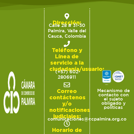
Dirección:
Calle 28 # 31-30
Palmira, Valle del
Cauca, Colombia
Teléfono y
Línea de
servicio a la
ciudadanía/usuario:
(+57) 602-
2806911
Correo
Mecanismo de
contacto con
contáctenos
el sujeto
y/o
obligado y
políticas
notificaciones
judiciales:
comunicaciones@ccpalmira.org.co
Horario de