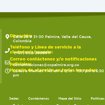
Dirección:
Calle 28 # 31-30 Palmira, Valle del Cauca,
Colombia
Teléfono y Línea de servicio a la
ciudadanía/usuario:
(+57) 602-2806911
Correo contáctenos y/o notificaciones
judiciales:
comunicaciones@ccpalmira.org.co
Horario de atención en todas las sedes:
Lunes a Viernes 7:45 am a 12 m – 1:30 pm a 5:30
pm
Sedes
Contáctenos
Mapa del Sitio
Política