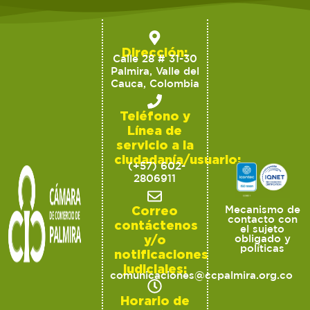
Dirección:
Calle 28 # 31-30
Palmira, Valle del
Cauca, Colombia
Teléfono y
Línea de
servicio a la
ciudadanía/usuario:
(+57) 602-
2806911
Correo
Mecanismo de
contacto con
contáctenos
el sujeto
y/o
obligado y
políticas
notificaciones
judiciales:
comunicaciones@ccpalmira.org.co
Horario de