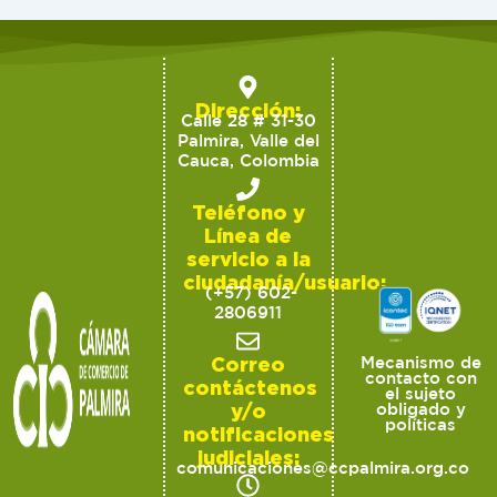
Dirección:
Calle 28 # 31-30
Palmira, Valle del
Cauca, Colombia
Teléfono y
Línea de
servicio a la
ciudadanía/usuario:
(+57) 602-
2806911
Correo
Mecanismo de
contacto con
contáctenos
el sujeto
y/o
obligado y
políticas
notificaciones
judiciales:
comunicaciones@ccpalmira.org.co