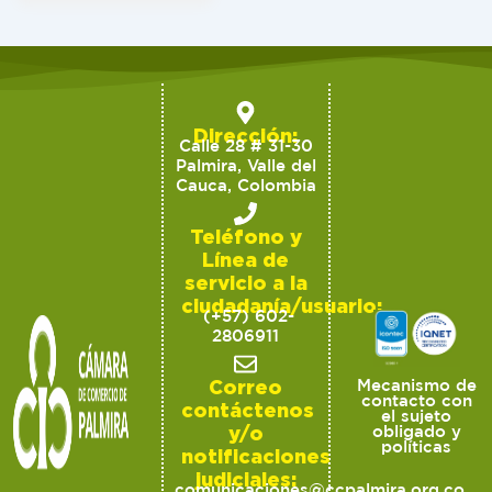
Dirección:
Calle 28 # 31-30
Palmira, Valle del
Cauca, Colombia
Teléfono y
Línea de
servicio a la
ciudadanía/usuario:
(+57) 602-
2806911
Correo
Mecanismo de
contacto con
contáctenos
el sujeto
y/o
obligado y
políticas
notificaciones
judiciales:
comunicaciones@ccpalmira.org.co