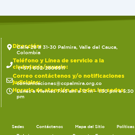
Dirección:
Calle 28 # 31-30 Palmira, Valle del Cauca,
Colombia
Teléfono y Línea de servicio a la
ciudadanía/usuario:
(+57) 602-2806911
Correo contáctenos y/o notificaciones
judiciales:
comunicaciones@ccpalmira.org.co
Horario de atención en todas las sedes:
Lunes a Viernes 7:45 am a 12 m – 1:30 pm a 5:30
pm
Sedes
Contáctenos
Mapa del Sitio
Política