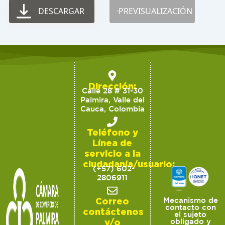
DESCARGAR
PREVISUALIZACIÓN
Dirección:
Calle 28 # 31-30
Palmira, Valle del
Cauca, Colombia
Teléfono y
Línea de
servicio a la
ciudadanía/usuario:
(+57) 602-
2806911
Correo
Mecanismo de
contacto con
contáctenos
el sujeto
y/o
obligado y