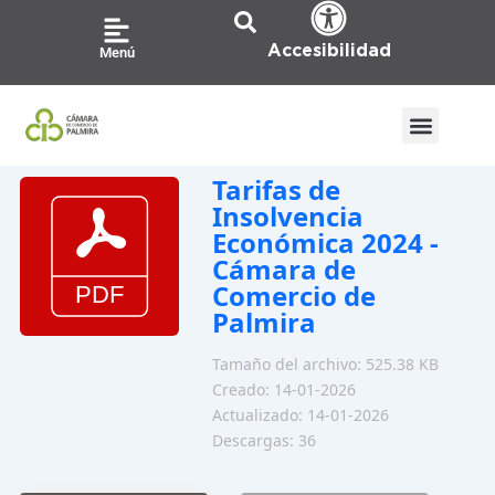
Ir
al
Accesibilidad
Menú
contenido
Tarifas de
Insolvencia
Económica 2024 -
Cámara de
Comercio de
Palmira
Tamaño del archivo: 525.38 KB
Creado: 14-01-2026
Actualizado: 14-01-2026
Descargas: 36