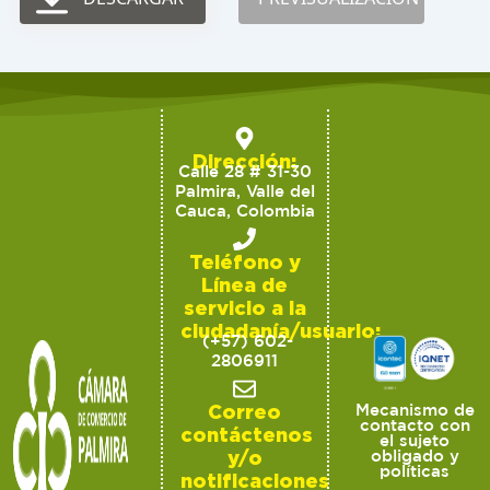
Dirección:
Calle 28 # 31-30
Palmira, Valle del
Cauca, Colombia
Teléfono y
Línea de
servicio a la
ciudadanía/usuario:
(+57) 602-
2806911
Correo
Mecanismo de
contacto con
contáctenos
el sujeto
y/o
obligado y
políticas
notificaciones