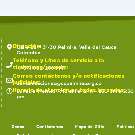
Dirección:
Calle 28 # 31-30 Palmira, Valle del Cauca,
Colombia
Teléfono y Línea de servicio a la
ciudadanía/usuario:
(+57) 602-2806911
Correo contáctenos y/o notificaciones
judiciales:
comunicaciones@ccpalmira.org.co
Horario de atención en todas las sedes:
Lunes a Viernes 7:45 am a 12 m – 1:30 pm a 5:30
pm
Sedes
Contáctenos
Mapa del Sitio
Política