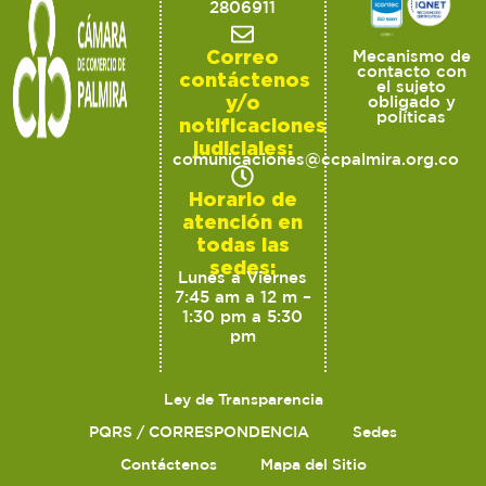
2806911
Correo
Mecanismo de
contacto con
contáctenos
el sujeto
y/o
obligado y
políticas
notificaciones
judiciales:
comunicaciones@ccpalmira.org.co
Horario de
atención en
todas las
sedes:
Lunes a Viernes
7:45 am a 12 m –
1:30 pm a 5:30
pm
Ley de Transparencia
PQRS / CORRESPONDENCIA
Sedes
Contáctenos
Mapa del Sitio