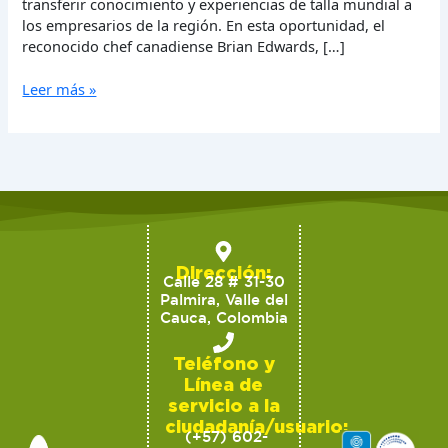
transferir conocimiento y experiencias de talla mundial a
los empresarios de la región. En esta oportunidad, el
reconocido chef canadiense Brian Edwards, […]
Leer más »
Dirección:
Calle 28 # 31-30
Palmira, Valle del
Cauca, Colombia
Teléfono y
Línea de
servicio a la
ciudadanía/usuario:
(+57) 602-