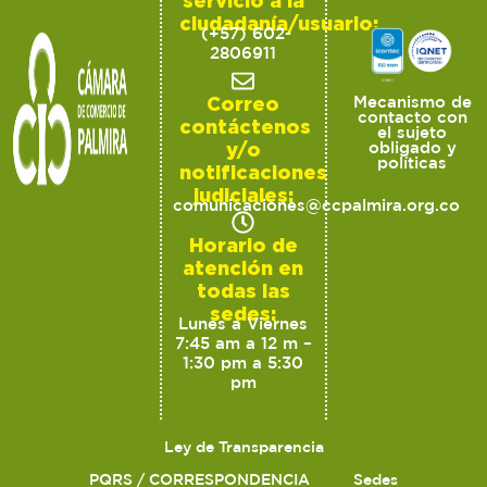
servicio a la
ciudadanía/usuario:
(+57) 602-
2806911
Correo
Mecanismo de
contacto con
contáctenos
el sujeto
y/o
obligado y
políticas
notificaciones
judiciales:
comunicaciones@ccpalmira.org.co
Horario de
atención en
todas las
sedes:
Lunes a Viernes
7:45 am a 12 m –
1:30 pm a 5:30
pm
Ley de Transparencia
PQRS / CORRESPONDENCIA
Sedes