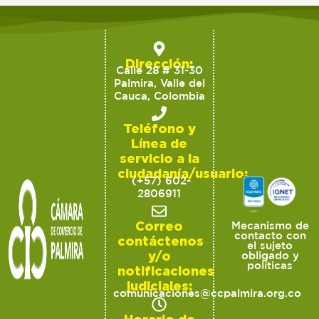
Dirección:
Calle 28 # 31-30
Palmira, Valle del
Cauca, Colombia
Teléfono y
Línea de
servicio a la
ciudadanía/usuario:
(+57) 602-
2806911
Correo
Mecanismo de
contacto con
contáctenos
el sujeto
y/o
obligado y
políticas
notificaciones
judiciales:
comunicaciones@ccpalmira.org.co
Horario de