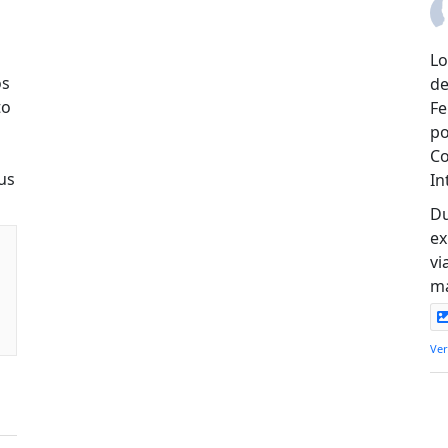
Lo
os
de
to
Fe
po
Co
us
In
Du
ex
vi
ma
Ver