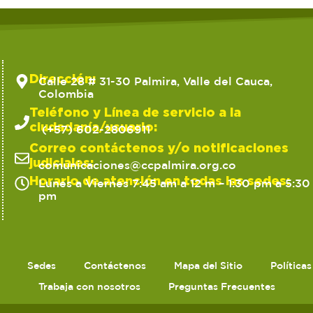
Dirección:
Calle 28 # 31-30 Palmira, Valle del Cauca,
Colombia
Teléfono y Línea de servicio a la
ciudadanía/usuario:
(+57) 602-2806911
Correo contáctenos y/o notificaciones
judiciales:
comunicaciones@ccpalmira.org.co
Horario de atención en todas las sedes:
Lunes a Viernes 7:45 am a 12 m – 1:30 pm a 5:30
pm
Sedes
Contáctenos
Mapa del Sitio
Política
Trabaja con nosotros
Preguntas Frecuentes