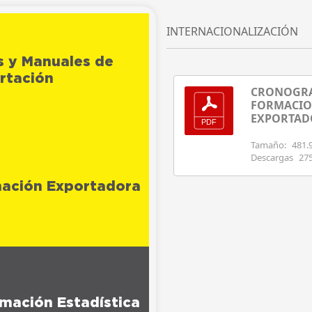
INTERNACIONALIZACIÓN
s y Manuales de
rtación
CRONOGRA
FORMACIO
EXPORTAD
Tamaño:
481.
Descargas
27
ación Exportadora
rmación Estadística