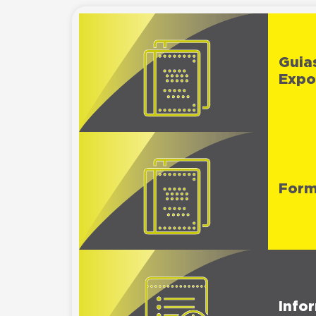
Guia
Expo
Form
Info