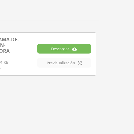
MA-DE-
N-
Descargar
ORA
91 KB
Previsualización
5