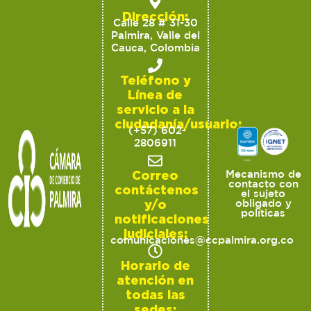
Dirección:
Calle 28 # 31-30
Palmira, Valle del
Cauca, Colombia
Teléfono y
Línea de
servicio a la
ciudadanía/usuario:
(+57) 602-
2806911
Correo
Mecanismo de
contacto con
contáctenos
el sujeto
y/o
obligado y
políticas
notificaciones
judiciales:
comunicaciones@ccpalmira.org.co
Horario de
atención en
todas las
sedes: