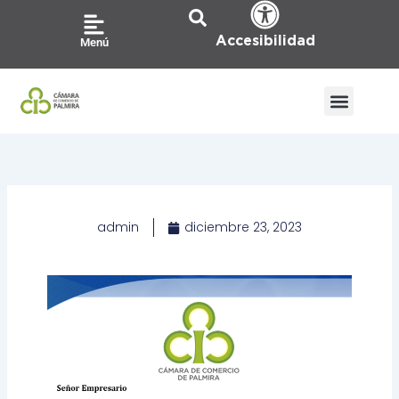
Ir
al
Accesibilidad
Menú
contenido
ATENCIÓN A LA CIU
PQRS / CO
admin
diciembre 23, 2023