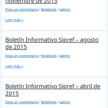
noviembre de 2015
Sipref
–
Deja un comentario
/
Boletines
/
admin
noviembre
de
Leer más »
2015
Boletín
Boletín Informativo Sipref – agosto
Informativo
de 2015
Sipref
–
Deja un comentario
/
Boletines
/
admin
agosto
de
Leer más »
2015
Boletín
Boletín Informativo Sipref – abril de
Informativo
2015
Sipref
–
Deja un comentario
/
Boletines
/
admin
abril