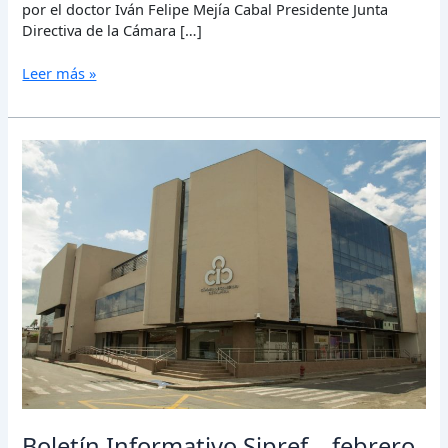
por el doctor Iván Felipe Mejía Cabal Presidente Junta
Directiva de la Cámara […]
Leer más »
Boletín
Informativo
Sipref
–
febrero
de
2018
Boletín Informativo Sipref – febrero