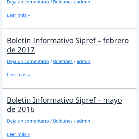
Deja un comentario
/
Boletines
/
admin
agosto
de
Leer más »
2017
Boletín
Boletín Informativo Sipref – febrero
Informativo
de 2017
Sipref
–
Deja un comentario
/
Boletines
/
admin
febrero
de
Leer más »
2017
Boletín
Boletín Informativo Sipref – mayo
Informativo
de 2016
Sipref
–
Deja un comentario
/
Boletines
/
admin
mayo
de
Leer más »
2016