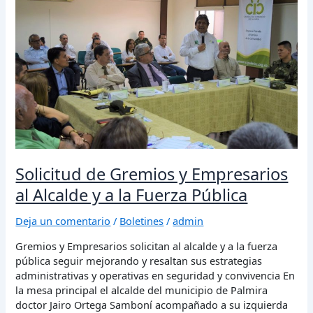
y
Empresarios
al
Alcalde
y
a
la
Fuerza
Pública
Solicitud de Gremios y Empresarios
al Alcalde y a la Fuerza Pública
Deja un comentario
/
Boletines
/
admin
Gremios y Empresarios solicitan al alcalde y a la fuerza
pública seguir mejorando y resaltan sus estrategias
administrativas y operativas en seguridad y convivencia En
la mesa principal el alcalde del municipio de Palmira
doctor Jairo Ortega Samboní acompañado a su izquierda