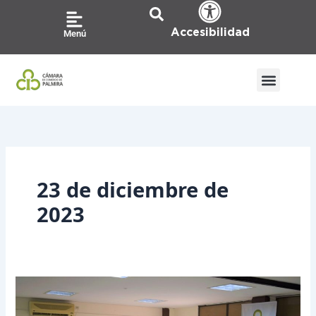
Ir
al
Accesibilidad
Menú
contenido
23 de diciembre de
2023
Solicitud
de
Gremios