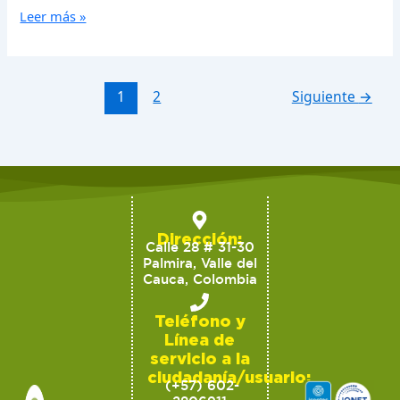
de
Leer más »
2015
1
2
Siguiente
→
Dirección:
Calle 28 # 31-30
Palmira, Valle del
Cauca, Colombia
Teléfono y
Línea de
servicio a la
ciudadanía/usuario:
(+57) 602-