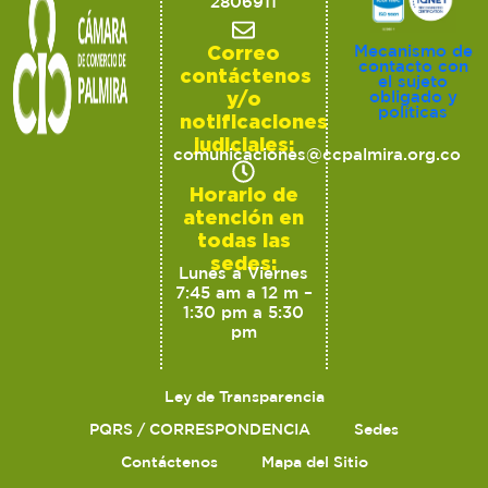
2806911
Correo
Mecanismo de
contacto con
contáctenos
el sujeto
y/o
obligado y
políticas
notificaciones
judiciales:
comunicaciones@ccpalmira.org.co
Horario de
atención en
todas las
sedes:
Lunes a Viernes
7:45 am a 12 m –
1:30 pm a 5:30
pm
Ley de Transparencia
PQRS / CORRESPONDENCIA
Sedes
Contáctenos
Mapa del Sitio