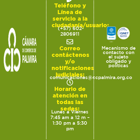
Teléfono y
Línea de
servicio a la
ciudadanía/usuario:
(+57) 602-
2806911
Correo
Mecanismo de
contacto con
contáctenos
el sujeto
y/o
obligado y
políticas
notificaciones
judiciales:
comunicaciones@ccpalmira.org.co
Horario de
atención en
todas las
sedes:
Lunes a Viernes
7:45 am a 12 m –
1:30 pm a 5:30
pm