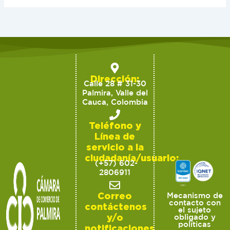
Dirección:
Calle 28 # 31-30
Palmira, Valle del
Cauca, Colombia
Teléfono y
Línea de
servicio a la
ciudadanía/usuario:
(+57) 602-
2806911
Correo
Mecanismo de
contacto con
contáctenos
el sujeto
y/o
obligado y
políticas
notificaciones