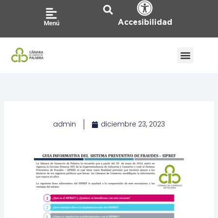
Ir
al
Accesibilidad
Menú
contenido
ATENCIÓN A LA CIU
PQRS / CO
admin
diciembre 23, 2023