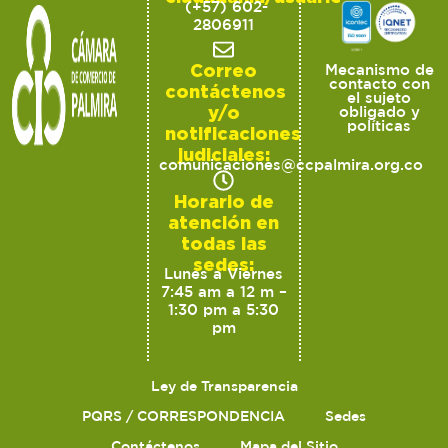
(+57) 602-
2806911
Correo
Mecanismo de
contacto con
contáctenos
el sujeto
y/o
obligado y
políticas
notificaciones
judiciales:
comunicaciones@ccpalmira.org.co
Horario de
atención en
todas las
sedes:
Lunes a Viernes
7:45 am a 12 m –
1:30 pm a 5:30
pm
Ley de Transparencia
PQRS / CORRESPONDENCIA
Sedes
Contáctenos
Mapa del Sitio