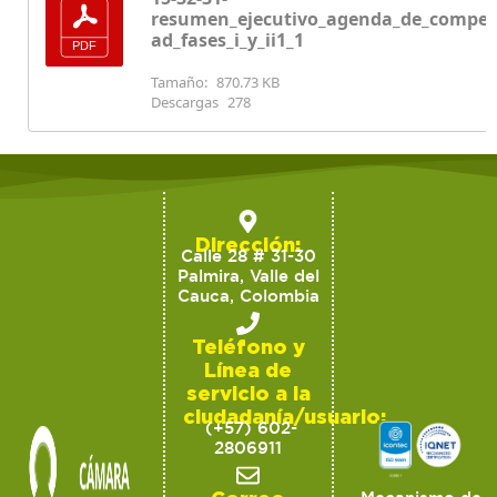
resumen_ejecutivo_agenda_de_competi
ad_fases_i_y_ii1_1
Tamaño:
870.73 KB
Descargas
278
Dirección:
Calle 28 # 31-30
Palmira, Valle del
Cauca, Colombia
Teléfono y
Línea de
servicio a la
ciudadanía/usuario:
(+57) 602-
2806911