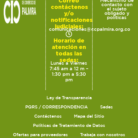
Correo
Mecanismo de
contacto con
contáctenos
el sujeto
y/o
obligado y
políticas
notificaciones
judiciales:
comunicaciones@ccpalmira.org.co
Horario de
atención en
todas las
sedes:
Lunes a Viernes
7:45 am a 12 m –
1:30 pm a 5:30
pm
Ley de Transparencia
PQRS / CORRESPONDENCIA
Sedes
Contáctenos
Mapa del Sitio
Políticas de Tratamiento de Datos
Ofertas para proveedores
Trabaja con nosotros