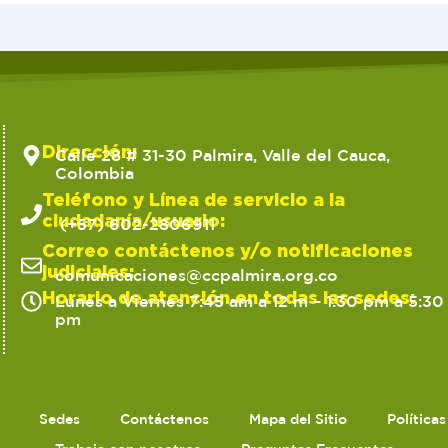
Dirección:
Calle 28 # 31-30 Palmira, Valle del Cauca,
Colombia
Teléfono y Línea de servicio a la
ciudadanía/usuario:
(+57) 602-2806911
Correo contáctenos y/o notificaciones
judiciales:
comunicaciones@ccpalmira.org.co
Horario de atención en todas las sedes:
Lunes a Viernes 7:45 am a 12 m – 1:30 pm a 5:30
pm
Sedes
Contáctenos
Mapa del Sitio
Política