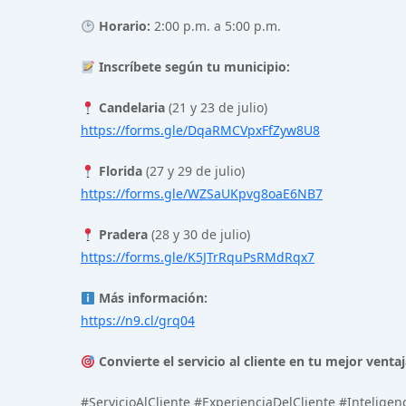
Horario:
2:00 p.m. a 5:00 p.m.
Inscríbete según tu municipio:
Candelaria
(21 y 23 de julio)
https://forms.gle/DqaRMCVpxFfZyw8U8
Florida
(27 y 29 de julio)
https://forms.gle/WZSaUKpvg8oaE6NB7
Pradera
(28 y 30 de julio)
https://forms.gle/K5JTrRquPsRMdRqx7
Más información:
https://n9.cl/grq04
Convierte el servicio al cliente en tu mejor vent
#ServicioAlCliente #ExperienciaDelCliente #Intelig