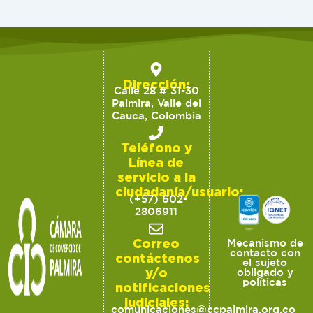
Dirección:
Calle 28 # 31-30
Palmira, Valle del
Cauca, Colombia
Teléfono y
Línea de
servicio a la
ciudadanía/usuario:
(+57) 602-
2806911
Correo
Mecanismo de
contacto con
contáctenos
el sujeto
y/o
obligado y
políticas
notificaciones
judiciales:
comunicaciones@ccpalmira.org.co