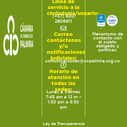
Línea de
servicio a la
ciudadanía/usuario:
(+57) 602-
2806911
Correo
Mecanismo de
contacto con
contáctenos
el sujeto
y/o
obligado y
políticas
notificaciones
judiciales:
comunicaciones@ccpalmira.org.co
Horario de
atención en
todas las
sedes:
Lunes a Viernes
7:45 am a 12 m –
1:30 pm a 5:30
pm
Ley de Transparencia