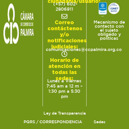
ciudadanía/usuario:
(+57) 602-
2806911
Correo
Mecanismo de
contacto con
contáctenos
el sujeto
y/o
obligado y
políticas
notificaciones
judiciales:
comunicaciones@ccpalmira.org.co
Horario de
atención en
todas las
sedes:
Lunes a Viernes
7:45 am a 12 m –
1:30 pm a 5:30
pm
Ley de Transparencia
PQRS / CORRESPONDENCIA
Sedes