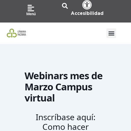
Ir
al
Accesibilidad
Menú
contenido
ATENCIÓN A LA CIU
PQRS / CO
Webinars mes de
Marzo Campus
virtual
Inscríbase aquí:
Como hacer