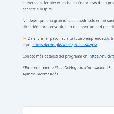
el mercado, fortalecer las bases financieras de tu p
conecte e inspire.
No dejes que una gran idea se quede solo en un sue
dirección para convertirla en una oportunidad real d
Da el primer paso hacia tu futuro emprendedor, tr
aquí:
https://forms.gle/WceiPjRU2R85X2g2A
Conoce más detalles del programa en:
https://n9.cl/
#Emprendimiento #IdeaDeNegocio #Innovación #Fo
#JuntosHacemosMás