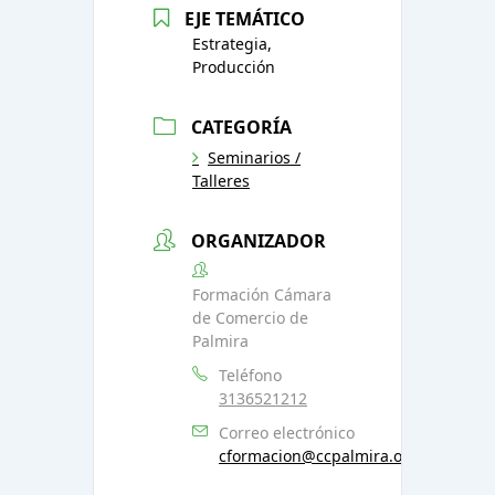
EJE TEMÁTICO
Estrategia,
Producción
CATEGORÍA
Seminarios /
Talleres
ORGANIZADOR
Formación Cámara
de Comercio de
Palmira
Teléfono
3136521212
Correo electrónico
cformacion@ccpalmira.org.co