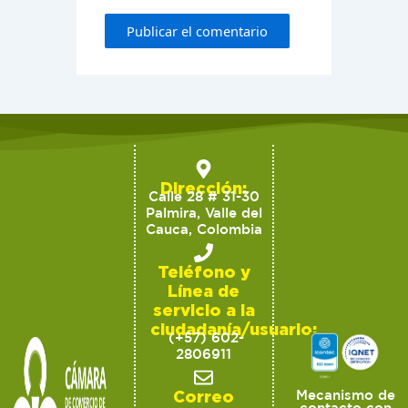
Dirección:
Calle 28 # 31-30
Palmira, Valle del
Cauca, Colombia
Teléfono y
Línea de
servicio a la
ciudadanía/usuario:
(+57) 602-
2806911
Correo
Mecanismo de
contacto con