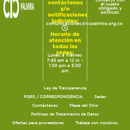
contáctenos
el sujeto
y/o
obligado y
políticas
notificaciones
judiciales:
comunicaciones@ccpalmira.org.co
Horario de
atención en
todas las
sedes:
Lunes a Viernes
7:45 am a 12 m –
1:30 pm a 5:30
pm
Ley de Transparencia
PQRS / CORRESPONDENCIA
Sedes
Contáctenos
Mapa del Sitio
Políticas de Tratamiento de Datos
Ofertas para proveedores
Trabaja con nosotros